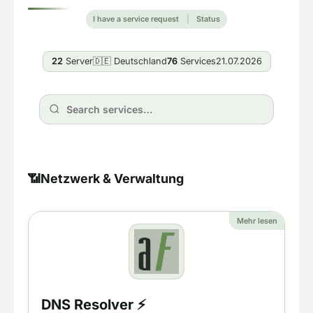
I have a service request
|
Status
22
Server
🇩🇪 Deutschland
76
Services
21.07.2026
📶
Netzwerk & Verwaltung
Mehr lesen
DNS Resolver ⚡