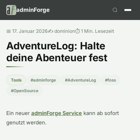
adminForge
📅 17. Januar 2026
✍️ dominion
⏱️ 1 Min. Lesezeit
AdventureLog: Halte
deine Abenteuer fest
Tools
#adminforge
#AdventureLog
#foss
#OpenSource
Ein neuer
adminForge Service
kann ab sofort
genutzt werden.