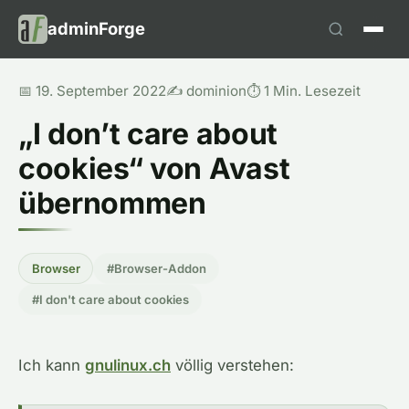
adminForge
📅 19. September 2022
✍️ dominion
⏱️ 1 Min. Lesezeit
„I don’t care about
cookies“ von Avast
übernommen
Browser
#Browser-Addon
#I don't care about cookies
Ich kann
gnulinux.ch
völlig verstehen: