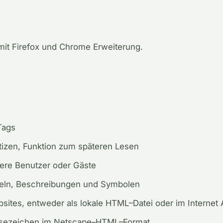
it Firefox und Chrome Erweiterung
.
Tags
tizen
,
Funktion
zum
späteren
Lesen
ere
Benutzer
oder
Gäste
eln
,
Beschreibungen
und
Symbolen
sites
,
entweder
als
lokale
HTML
–
Datei
oder
im
Internet
sezeichen
im
Netscape
–
HTML
–
Format