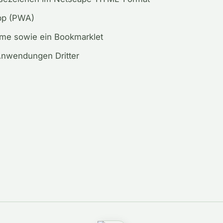
pp
(
PWA
)
ome
sowie
ein
Bookmarklet
Anwendungen
Dritter