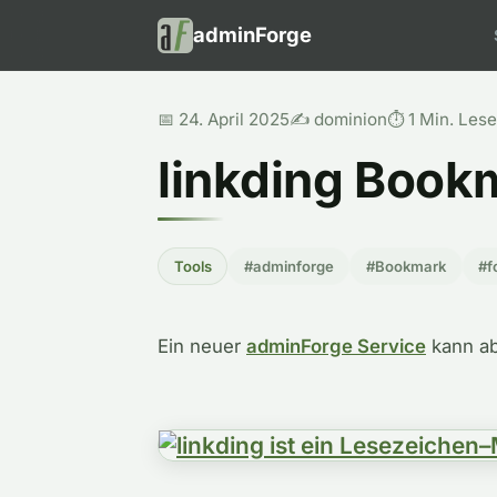
adminForge
📅 24. April 2025
✍️ dominion
⏱️ 1 Min. Lese
linkding Boo
Tools
#adminforge
#Bookmark
#f
Ein neuer
adminForge Service
kann ab