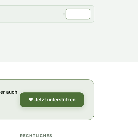
=
der auch
❤ Jetzt unterstützen
RECHTLICHES