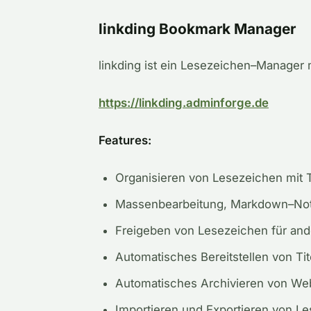
linkding Bookmark Manager
linkding
ist
ein
Lesezeichen
–
Manager m
https://linkding.adminforge.de
Features:
Organisieren
von
Lesezeichen
mit
Massenbearbeitung
,
Markdown
–
No
Freigeben
von
Lesezeichen
für
and
Automatisches
Bereitstellen
von
Tit
Automatisches
Archivieren
von
Web
Importieren
und
Exportieren
von
Le