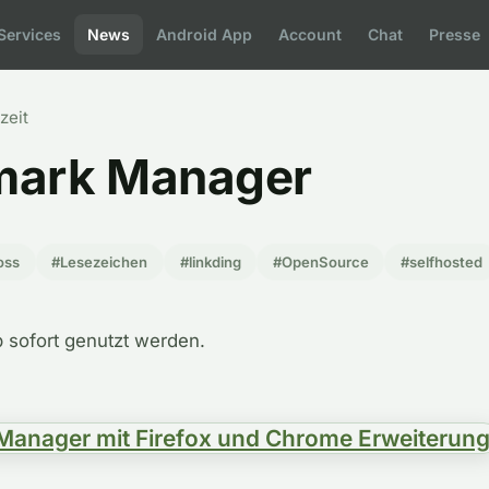
Services
News
Android App
Account
Chat
Presse
zeit
kmark Manager
oss
#Lesezeichen
#linkding
#OpenSource
#selfhosted
 sofort genutzt werden.