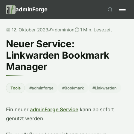
adminForge
📅 12. Oktober 2023
✍️ dominion
⏱️ 1 Min. Lesezeit
Neuer Service:
Linkwarden Bookmark
Manager
Tools
#adminforge
#Bookmark
#Linkwarden
Ein neuer
adminForge Service
kann ab sofort
genutzt werden.