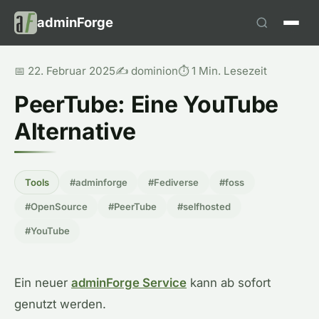
adminForge
📅 22. Februar 2025
✍️ dominion
⏱️ 1 Min. Lesezeit
PeerTube: Eine YouTube
Alternative
Tools
#adminforge
#Fediverse
#foss
#OpenSource
#PeerTube
#selfhosted
#YouTube
Ein neuer
adminForge Service
kann ab sofort
genutzt werden.