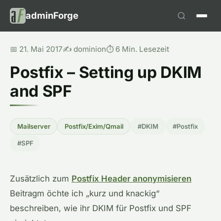
adminForge
📅 21. Mai 2017
✍️ dominion
⏱️ 6 Min. Lesezeit
Postfix – Setting up DKIM
and SPF
Mailserver
Postfix/Exim/Qmail
#DKIM
#Postfix
#SPF
Zusätzlich zum
Postfix Header anonymisieren
Beitragm öchte ich „kurz und knackig“
beschreiben, wie ihr DKIM für Postfix und SPF