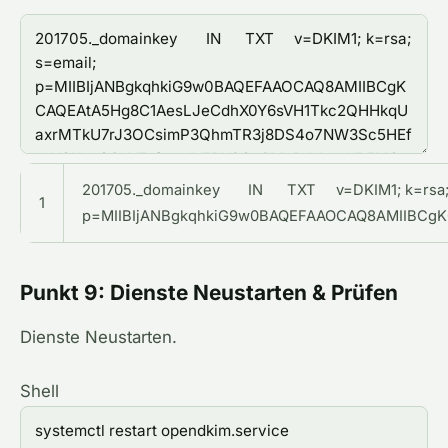
201705._domainkey
IN
TXT
v
=
DKIM1
;
k
=
rsa
1
p
=
MIIBIjANBgkqhkiG9w0BAQEFAAOCAQ8AMIIBCg
Punkt 9: Dienste Neustarten & Prüfen
Dienste Neustarten.
Shell