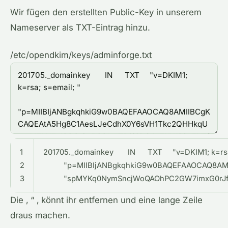
Wir fügen den erstellten Public-Key in unserem
Nameserver als TXT-Eintrag hinzu.
/etc/opendkim/keys/adminforge.txt
1
201705._domainkey
IN
TXT
"v=DKIM1; k=rsa
2
"p=MIIBIjANBgkqhkiG9w0BAQEFAAOCAQ8A
3
"spMYKq0NymSncjWoQAOhPC2GW7imxG0rJfQ
Die ‚ “ ‚ könnt ihr entfernen und eine lange Zeile
draus machen.