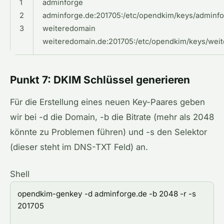
1
adminforge
2
adminforge
.
de
:
201705
:
/
etc
/
opendkim
/
keys
/
adminfo
3
weiteredomain
weiteredomain
.
de
:
201705
:
/
etc
/
opendkim
/
keys
/
wei
Punkt 7: DKIM Schlüssel generieren
Für die Erstellung eines neuen Key-Paares geben
wir bei -d die Domain, -b die Bitrate (mehr als 2048
könnte zu Problemen führen) und -s den Selektor
(dieser steht im DNS-TXT Feld) an.
Shell