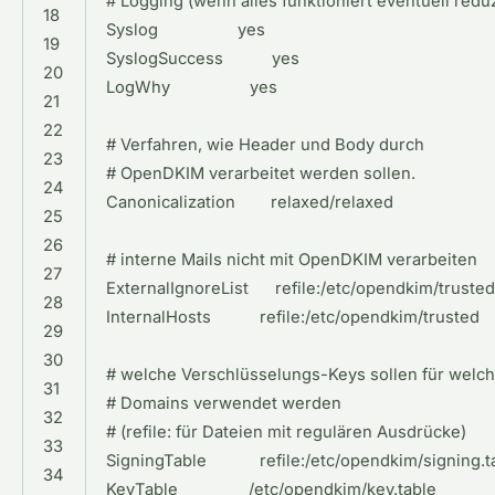
#
Logging
(
wenn
alles
funktioniert
eventuell
redu
18
Syslog
yes
19
SyslogSuccess
yes
20
LogWhy
yes
21
22
#
Verfahren
,
wie
Header
und
Body
durch
23
#
OpenDKIM
verarbeitet
werden
sollen
.
24
Canonicalization
relaxed
/
relaxed
25
26
#
interne
Mails
nicht
mit
OpenDKIM
verarbeiten
27
ExternalIgnoreList
refile
:
/
etc
/
opendkim
/
trusted
28
InternalHosts
refile
:
/
etc
/
opendkim
/
trusted
29
30
#
welche
Verschl
ü
sselungs
-
Keys
sollen
f
ü
r
welc
31
#
Domains
verwendet
werden
32
#
(
refile
:
f
ü
r
Dateien
mit
regul
ä
ren
Ausdr
ü
cke
)
33
SigningTable
refile
:
/
etc
/
opendkim
/
signing
.
t
34
KeyTable
/
etc
/
opendkim
/
key
.
table