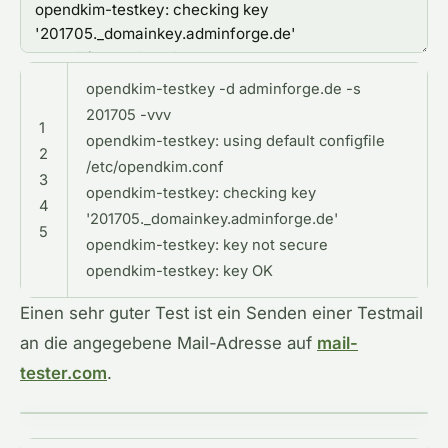
opendkim
-
testkey
-
d
adminforge
.de
-
s
201705
-
vvv
1
opendkim
-
testkey
:
using
default
configfile
2
/
etc
/
opendkim
.conf
3
opendkim
-
testkey
:
checking
key
4
'201705._domainkey.adminforge.de'
5
opendkim
-
testkey
:
key
not
secure
opendkim
-
testkey
:
key
OK
Einen sehr guter Test ist ein Senden einer Testmail
an die angegebene Mail-Adresse auf
mail-
tester.com
.