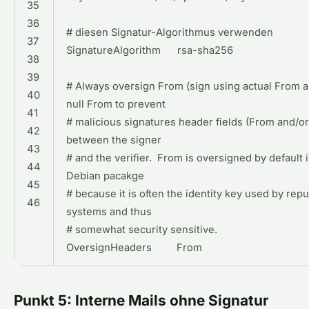
35
36
#
diesen
Signatur
-
Algorithmus
verwenden
37
SignatureAlgorithm
rsa
-
sha256
38
39
#
Always
oversign
From
(
sign
using
actual
From
a
40
null
From
to
prevent
41
#
malicious
signatures
header
fields
(
From
and
/
o
42
between
the
signer
43
#
and
the
verifier
.
From
is
oversigned
by
default
44
Debian
pacakge
45
#
because
it
is
often
the
identity
key
used
by
repu
46
systems
and
thus
#
somewhat
security
sensitive
.
OversignHeaders
From
Punkt 5: Interne Mails ohne Signatur