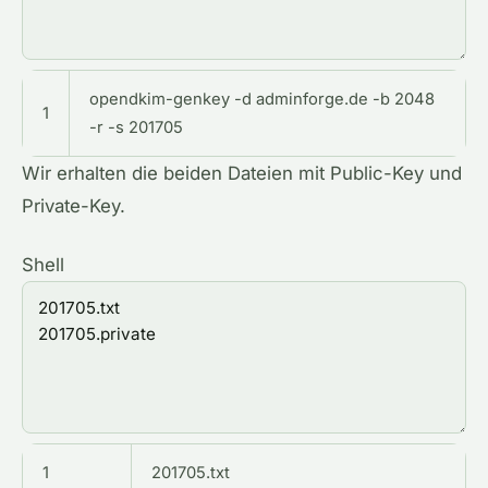
opendkim
-
genkey
-
d
adminforge
.de
-
b
2048
1
-
r
-
s
201705
Wir erhalten die beiden Dateien mit Public-Key und
Private-Key.
Shell
1
201705.txt