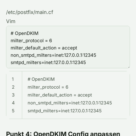
/etc/postfix/main.cf
Vim
1
#
OpenDKIM
2
milter_protocol
=
6
3
milter_default_action
=
accept
4
non_smtpd_milters
=
inet
:
127.0.0.1
:
12345
5
smtpd_milters
=
inet
:
127.0.0.1
:
12345
Punkt 4: OpenDKIM Config anpassen