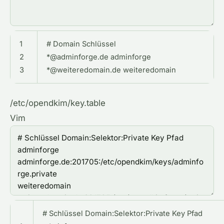
1
#
Domain
Schl
ü
ssel
2
*
@adminforge
.
de
adminforge
3
*
@weiteredomain
.
de
weiteredomain
/etc/opendkim/key.table
Vim
#
Schl
ü
ssel
Domain
:
Selektor
:
Private
Key
Pfad