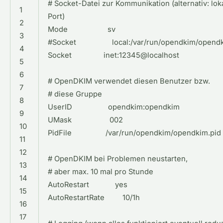
#
Socket
-
Datei
zur
Kommunikation
(
alternativ
:
lok
1
Port
)
2
Mode
sv
3
#
Socket
local
:
/
var
/
run
/
opendkim
/
opend
4
Socket
inet
:
12345
@localhost
5
6
#
OpenDKIM
verwendet
diesen
Benutzer
bzw
.
7
#
diese
Gruppe
8
UserID
opendkim
:
opendkim
9
UMask
002
10
PidFile
/
var
/
run
/
opendkim
/
opendkim
.
pid
11
12
#
OpenDKIM
bei
Problemen
neustarten
,
13
#
aber
max
.
10
mal
pro
Stunde
14
AutoRestart
yes
15
AutoRestartRate
10
/
1h
16
17