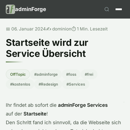
adminForge
📅 06. Januar 2024
✍️ dominion
⏱️ 1 Min. Lesezeit
Startseite wird zur
Service Übersicht
OffTopic
#adminforge
#foss
#frei
#kostenlos
#Redesign
#Services
Ihr findet ab sofort die
adminForge Services
auf der
Startseite
!
Den Schritt fand ich sinnvoll, da die Webseite sich