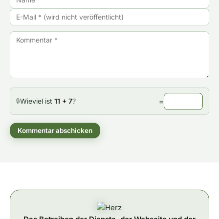
Wieviel ist
11 + 7
?
=
🔒
Kommentar abschicken