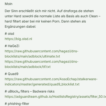
Moin
Der Sinn erschließt sich mir nicht. Auf dnsforge.de stehen
unter Hard sowohl die normale Liste als Basis als auch Clean –
hard filtert aber bei mir keinen Porn. Dann stehen als
Ergänzungen dabei:
# oisd
https://big.oisd.nl
# HaGeZi
https://raw.githubusercontent.com/hagezi/dns-
blocklists/main/adblock/ultimate.txt
https://raw.githubusercontent.com/hagezi/dns-
blocklists/main/adblock/tif.txt
# Quad9
https://raw.githubusercontent.com/AssoEchap/stalkerware-
indicators/master/generated/quad9_blocklist.txt
# uBlock₀ filters – Badware risks
https://adguardteam.github.io/HostlistsRegistry/assets/filter_50.t
# phishing-filter