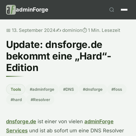
adminForge
📅 13. September 2024
✍️ dominion
⏱️ 1 Min. Lesezeit
Update: dnsforge.de
bekommt eine „Hard“-
Edition
Tools
#adminforge
#DNS
#dnsforge
#foss
#hard
#Resolver
dnsforge.de
ist einer von vielen
adminForge
Services
und ist ab sofort um eine DNS Resolver