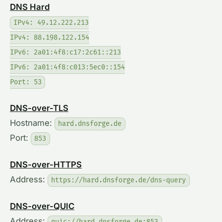
DNS Hard
IPv4: 49.12.222.213
IPv4: 88.198.122.154
IPv6: 2a01:4f8:c17:2c61::213
IPv6: 2a01:4f8:c013:5ec0::154
Port: 53
DNS-over-TLS
Hostname:
hard.dnsforge.de
Port:
853
DNS-over-HTTPS
Address:
https://hard.dnsforge.de/dns-query
DNS-over-QUIC
Address:
quic://hard.dnsforge.de:853