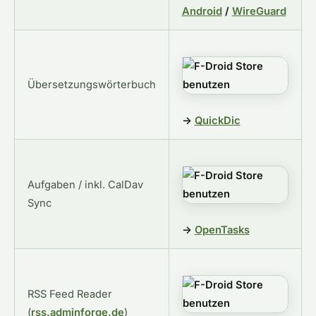
Android
/
WireGuard
Übersetzungswörterbuch
→
QuickDic
Aufgaben / inkl. CalDav
Sync
→
OpenTasks
RSS Feed Reader
(
rss.adminforge.de
)