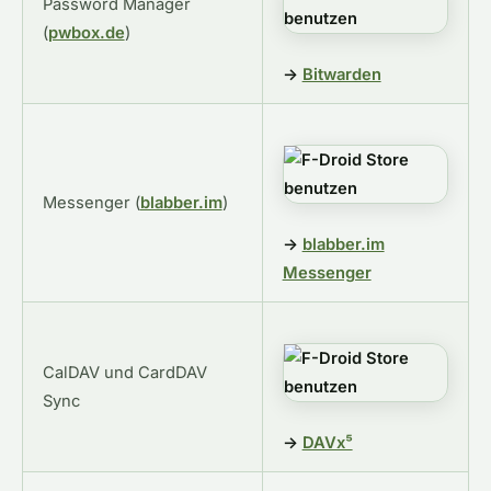
Password Manager
(
pwbox.de
)
→
Bitwarden
Messenger (
blabber.im
)
→
blabber.im
Messenger
CalDAV und CardDAV
Sync
→
DAVx⁵