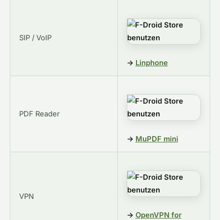
SIP / VoIP
→
Linphone
PDF Reader
→
MuPDF mini
VPN
→
OpenVPN for