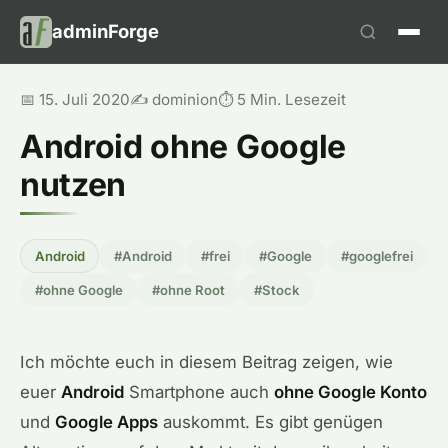
adminForge
📅 15. Juli 2020
✍️ dominion
⏱️ 5 Min. Lesezeit
Android ohne Google
nutzen
Android
#Android
#frei
#Google
#googlefrei
#ohne Google
#ohne Root
#Stock
Ich möchte euch in diesem Beitrag zeigen, wie
euer
Android
Smartphone auch
ohne Google Konto
und
Google Apps
auskommt. Es gibt genügen