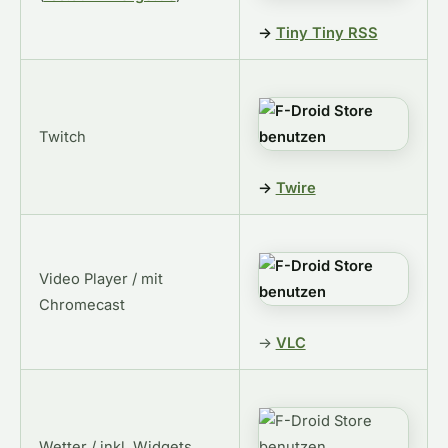
→
Tiny Tiny RSS
Twitch
→
Twire
Video Player / mit
Chromecast
→
VLC
Wetter / inkl. Widgets