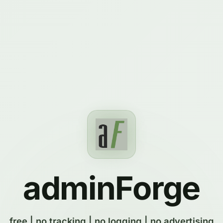
adminForge
free | no tracking | no logging | no advertising