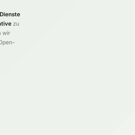
 Dienste
tive
zu
 wir
 Open-