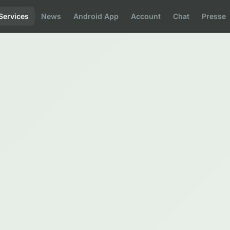
Services
News
Android App
Account
Chat
Presse