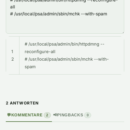
# /usr/local/psa/admin/bin/httpdmng --
1
reconfigure-all
2
# /usr/local/psa/admin/sbin/mchk --with-
spam
2 ANTWORTEN
💬
KOMMENTARE
📢
PINGBACKS
2
0