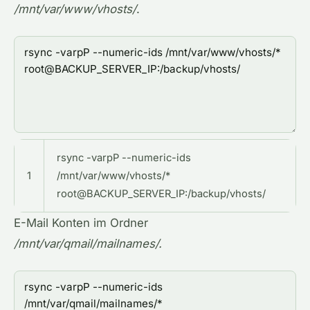
/mnt/var/www/vhosts/
.
rsync -varpP --numeric-ids
1
/mnt/var/www/vhosts/*
root@BACKUP_SERVER_IP:/backup/vhosts/
E-Mail Konten im Ordner
/mnt/var/qmail/mailnames/.