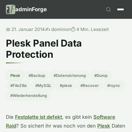
adminForge
📅 21. Januar 2014
✍️ dominion
⏱️ 4 Min. Lesezeit
Plesk Panel Data
Protection
Plesk
#Backup
#Datensicherung
#Dump
#FileZilla
#MySQL
#plesk
#Recover
#rsync
#Wiederherstellung
Die
Festplatte ist defekt
, es gibt kein
Software
Raid
? So sichert ihr was noch von den
Plesk
Daten