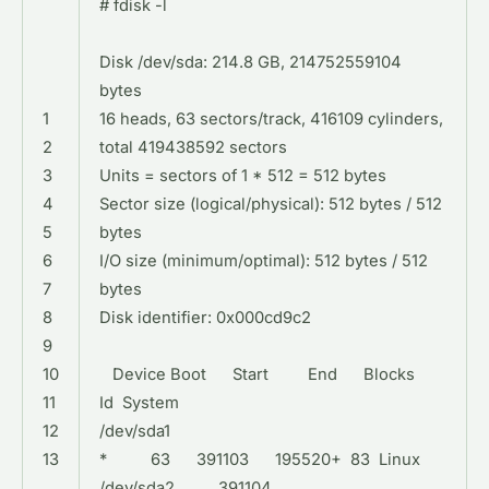
# fdisk -l
Disk
/
dev
/
sda
:
214.8
GB
,
214752559104
bytes
1
16
heads
,
63
sectors
/
track
,
416109
cylinders
,
2
total
419438592
sectors
3
Units
=
sectors
of
1
*
512
=
512
bytes
4
Sector
size
(
logical
/
physical
)
:
512
bytes
/
512
5
bytes
6
I
/
O
size
(
minimum
/
optimal
)
:
512
bytes
/
512
7
bytes
8
Disk
identifier
:
0x000cd9c2
9
10
Device
Boot
Start
End
Blocks
11
Id
System
12
/
dev
/
sda1
13
*
63
391103
195520
+
83
Linux
/
dev
/
sda2
391104