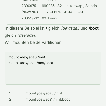
2390975
999936
82
Linux
swap
/
Solaris
/
dev
/
sda3
2390976
419430399
208519712
83
Linux
In diesem Beispiel ist
/
gleich
/dev/sda3
und
/boot
gleich
/dev/sda1
.
Wir mounten beide Partitionen.
1
mount /dev/sda3 /mnt
2
mount /dev/sda1 /mnt/boot