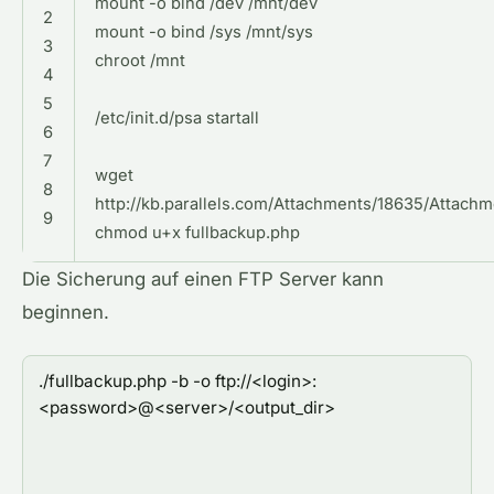
mount -o bind /dev /mnt/dev
2
mount -o bind /sys /mnt/sys
3
chroot /mnt
4
5
/etc/init.d/psa startall
6
7
wget
8
http://kb.parallels.com/Attachments/18635/Attachm
9
chmod u+x fullbackup.php
Die Sicherung auf einen FTP Server kann
beginnen.