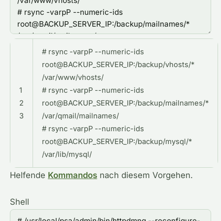
# rsync -varpP --numeric-ids
root@BACKUP_SERVER_IP:/backup/vhosts/*
/var/www/vhosts/
1
# rsync -varpP --numeric-ids
2
root@BACKUP_SERVER_IP:/backup/mailnames/*
3
/var/qmail/mailnames/
# rsync -varpP --numeric-ids
root@BACKUP_SERVER_IP:/backup/mysql/*
/var/lib/mysql/
Helfende
Kommandos
nach diesem Vorgehen.
Shell